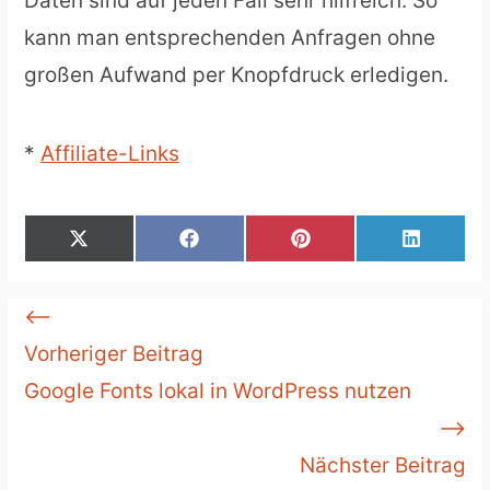
Daten sind auf jeden Fall sehr hilfreich. So
kann man entsprechenden Anfragen ohne
großen Aufwand per Knopfdruck erledigen.
*
Affiliate-Links
SHARE
SHARE
SHARE
SHARE
ON
ON
ON
ON
X
FACEBOOK
PINTEREST
LINKEDI
(TWITTER)
Weiterlesen
⟵
Vorheriger Beitrag
Google Fonts lokal in WordPress nutzen
⟶
Nächster Beitrag