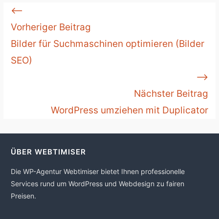
Weiterlesen
⟵
Vorheriger Beitrag
Bilder für Suchmaschinen optimieren (Bilder
SEO)
⟶
Nächster Beitrag
WordPress umziehen mit Duplicator
ÜBER WEBTIMISER
Die WP-Agentur Webtimiser bietet Ihnen professionelle
Services rund um WordPress und Webdesign zu fairen
Preisen.