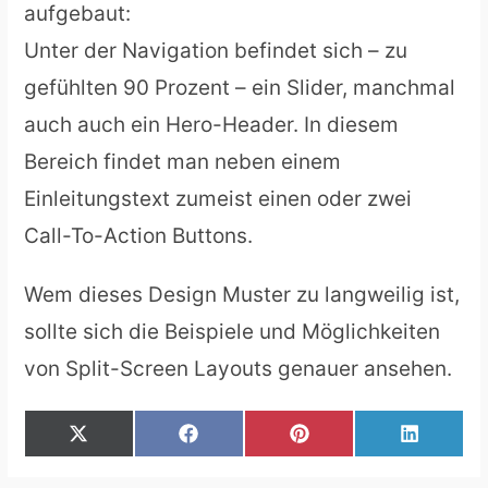
aufgebaut:
Unter der Navigation befindet sich – zu
gefühlten 90 Prozent – ein Slider, manchmal
auch auch ein Hero-Header. In diesem
Bereich findet man neben einem
Einleitungstext zumeist einen oder zwei
Call-To-Action Buttons.
Wem dieses Design Muster zu langweilig ist,
sollte sich die Beispiele und Möglichkeiten
von Split-Screen Layouts genauer ansehen.
SHARE
SHARE
SHARE
SHARE
ON
ON
ON
ON
X
FACEBOOK
PINTEREST
LINKEDI
(TWITTER)