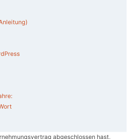
?
Anleitung)
rdPress
n
ahre:
Wort
rnehmungsvertrag abgeschlossen hast,